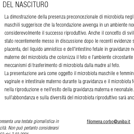
DEL NASCITURO
La dimostrazione della presenza preconcezionale di microbiota negli 
maschili suggerisce che la fecondazione avvenga in un ambiente non 
considerevolmente il successo riproduttivo. Anche il concetto di svi
stato recentemente messo in discussione dopo le recenti evidenze su
placenta, del liquido amniotico e dell'intestino fetale in gravidanze 
materne del microbiota che colonizza il feto e l’ambiente circostant
meccanismi di trasferimento di microbiota dalla madre al feto.
La presentazione avrà come oggetto il microbiota maschile e femmini
vaginale e intestinale materno durante la gravidanza e il microbiota fe
nella riproduzione e nell'esito della gravidanza materna e neonatale. L
sull’abbondanza e sulla diversità del microbiota riproduttivo sarà a
filomena.corbo@uniba.it
resenta una testata giornalistica in
cità. Non può pertanto considerarsi