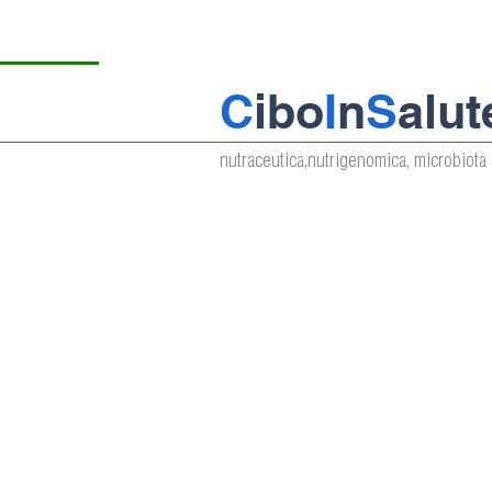
C
ibo
I
n
S
alut
nutraceutica,nutrigenomica, microbiota 