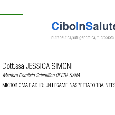
C
ibo
I
n
S
alut
nutraceutica,nutrigenomica, microbiota 
Dott.ssa JESSICA SIMONI
Membro Comitato Scientifico OPERA SANA
MICROBIOMA E ADHD: UN LEGAME INASPETTATO TRA INTE