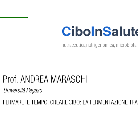
C
ibo
I
n
S
alut
nutraceutica,nutrigenomica, microbiota 
Prof. ANDREA MARASCHI
Università Pegaso
FERMARE IL TEMPO, CREARE CIBO: LA FERMENTAZIONE TRA