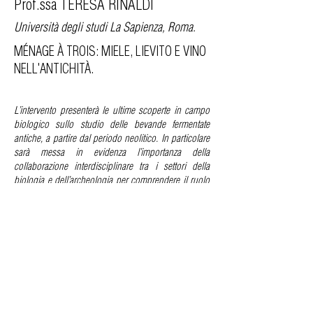
Prof.ssa TERESA RINALDI
Università degli studi La Sapienza, Roma.
MÉNAGE À TROIS: MIELE, LIEVITO E VINO
NELL'ANTICHITÀ.
L’intervento presenterà le ultime scoperte in campo
biologico sullo studio delle bevande fermentate
antiche, a partire dal periodo neolitico. In particolare
sarà messa in evidenza l’importanza della
collaborazione interdisciplinare tra i settori della
biologia e dell’archeologia per comprendere il ruolo
dei lieviti nella fermentazione.
Il presente sito è un blog aperto che non rappresenta una testata
giornalistica in quanto viene aggiornato senza alcuna
periodicità. Non può pertanto considerarsi un prodotto
editoriale ai sensi della legge n. 62 del
7.03.2001
.
PRIVACY - POLICY