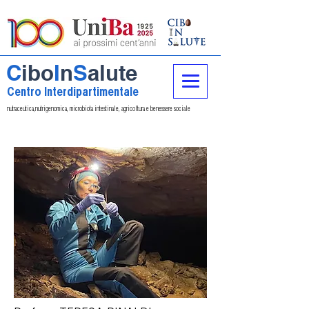
C
ibo
I
n
S
alute
Centro Interdipartimentale
nutraceutica,nutrigenomica, microbiota intestinale, agricoltura e benessere sociale