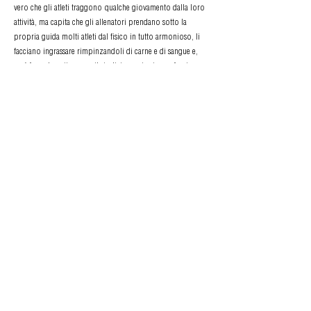
vero che gli atleti traggono qualche giovamento dalla loro
attività, ma capita che gli allenatori prendano sotto la
propria guida molti atleti dal fisico in tutto armonioso, li
facciano ingrassare rimpinzandoli di carne e di sangue e,
così facendo, ottengano il risultato contrario, ne facciano
cioè diventare alcuni brutti e deformi”. Il grande medico di
Pergamo giunge a paragonare gli atleti professionisti ai
porci: “Si vede infatti come l’intera loro esistenza sia
riassunta nelle cose che seguono: o mangiano, o bevono, o
dormono, o evacuano o si rotolano nella polvere e nel
fango”.
Sulla precoce morte dell’Atleta c’è anche il sospetto di un
avvelenamento: era certamente molto ricco (fra le anfore
panatenaiche c’è una che raffigura la corsa delle quadrighe,
sport costosissimo, dove vincitore era proclamato il
proprietario della scuderia, non l’auriga), e qualche
congiunto avrebbe forse voluto accaparrarsene i beni. Di
certo, lo squilibrio metabolico fu quantomeno
concomitante.
Questo atleta. che potrebbe davvero essere stato il
campione dei campioini, se le anfore panatenaiche ai capi