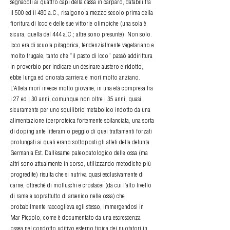
segnacoli ai quattro capi della cassa in carparo, databili fra
il 500 ed il 480 a.C., risalgono a mezzo secolo prima della
fioritura di Icco e delle sue vittorie olimpiche (una sola è
sicura, quella del 444 a.C.; altre sono presunte). Non solo.
Icco era di scuola pitagorica, tendenzialmente vegetariano e
molto frugale, tanto che “il pasto di Icco” passò addirittura
in proverbio per indicare un desinare austero e ridotto;
ebbe lunga ed onorata carriera e morì molto anziano.
L’Atleta morì invece molto giovane, in una età compresa fra
i 27 ed i 30 anni, comunque non oltre i 35 anni, quasi
sicuramente per uno squilibrio metabolico indotto da una
alimentazione iperproteica fortemente sbilanciata, una sorta
di doping ante litteram o peggio di quei trattamenti forzati
prolungati ai quali erano sottoposti gli atleti della defunta
Germania Est. Dall’esame paleopatologico delle ossa (ma
altri sono attualmente in corso, utilizzando metodiche più
progredite) risulta che si nutriva quasi esclusivamente di
carne, oltreché di molluschi e crostacei (da cui l’alto livello
di rame e soprattutto di arsenico nelle ossa) che
probabilmente raccoglieva egli stesso, immergendosi in
Mar Piccolo, come è documentato da una escrescenza
ossea nel condotto uditivo esterno tipica dei nuotatori in