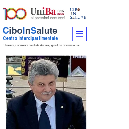
C
ibo
I
n
S
alute
Centro Interdipartimentale
nutraceutica,nutrigenomica, microbiota intestinale, agricoltura e benessere sociale