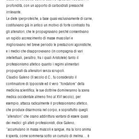
profondità, con un apporto di carboidrati pressoché
irrilevante.
Le diete iperproteiche, a base quasi esclusivamente di carne,
costituivano già in antico un motivo di forte contrasto fra
gli allenatori, che le propugnavano perché consentivano
un rapido accrescimento di masse muscolari e
miglioravano nel breve periodo le prestazioni agonistiche,
e i medici che disapprovavano (in compagnia di vari
intellettuali, peraltro, fra i quali Aristotele) tanto il
professionismo atletico quanto i regimi alimentari
propugnati da allenatori senza scrupoli.
Claudio Galeno (II secolo d.C., fu considerato il
continuatore di Ippocrate ed il vero “fondatore” della
medicina scientifica; le sue dottrine domineranno la scena
medica occidentale almeno fino al XVI secolo), per
esempio, attacca radicalmente il professionismo atletico,
che produce disarmonia nel corpo, e soprattutto quegli
“allenatori” che osano addirittura vantarsi di essere quasi
dei medici: gli atleti professionisti, dice Galeno,
“accumulano in massa muscoli e sangue, ma la loro anima
è spenta, come sommersa sotto un cumulo di melma… è